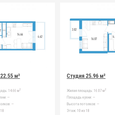
22.55 м²
Студия 25.96 м²
2
2
адь:
14.66 м
Жилая площадь:
16.07 м
хни:
—
Площадь кухни:
—
олков:
—
Высота потолков:
—
 18
Этаж:
10 из 18