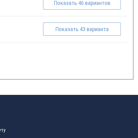
Показать
46
вариантов
Показать
43
варианта
уту