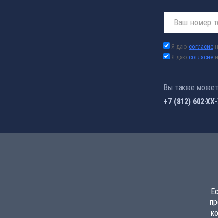
Я даю
согласие
н
Я даю
согласие
н
Вы также можете
+7 (812) 602-44
Ес
пр
ко