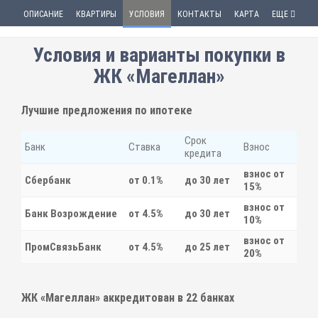
ОПИСАНИЕ
КВАРТИРЫ
УСЛОВИЯ
КОНТАКТЫ
КАРТА
ЕЩЕ
Условия и варианты покупки в
ЖК «Магеллан»
Лучшие предложения по ипотеке
Срок
Банк
Ставка
Взнос
кредита
взнос от
Сбербанк
от 0.1%
до 30 лет
15%
взнос от
Банк Возрождение
от 4.5%
до 30 лет
10%
взнос от
ПромСвязьБанк
от 4.5%
до 25 лет
20%
ЖК «Магеллан» аккредитован в
22
банках